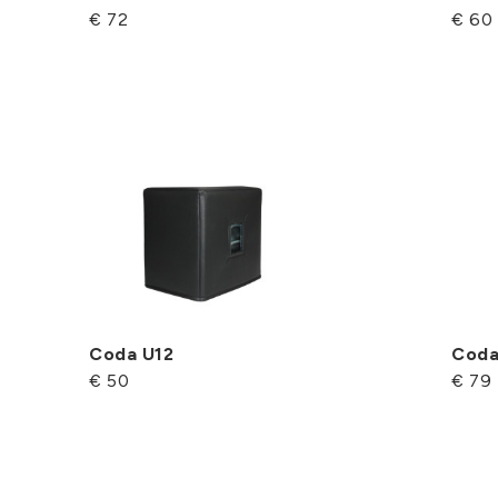
€ 72
€ 60
Coda U12
Coda
€ 50
€ 79