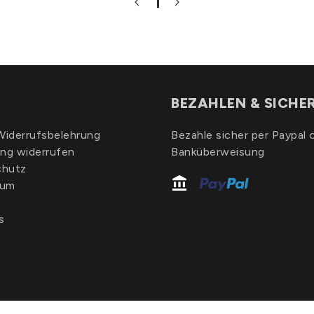
1
BEZAHLEN & SICHE
iderrufsbelehrung
Bezahle sicher per Paypal 
ung widerrufen
Banküberweisung
chutz
sum
s