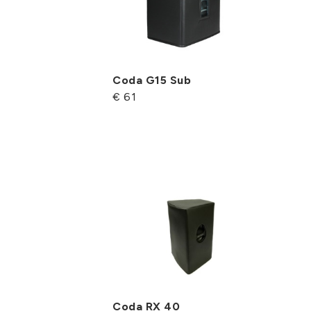
Coda G15 Sub
€ 61
Coda RX 40