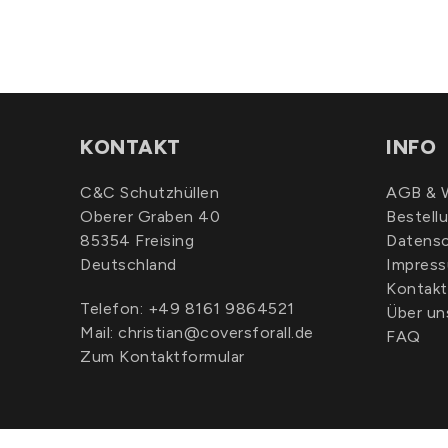
KONTAKT
INFO
C&C Schutzhüllen
AGB & W
Oberer Graben 40
Bestell
85354 Freising
Datens
Deutschland
Impres
Kontakt
Telefon:
+49 8161 9864521
Über un
Mail:
christian@coversforall.de
FAQ
Zum Kontaktformular