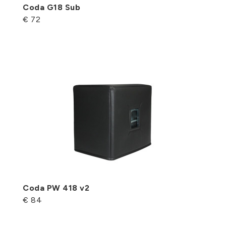
Coda G18 Sub
€ 72
Coda PW 418 v2
€ 84