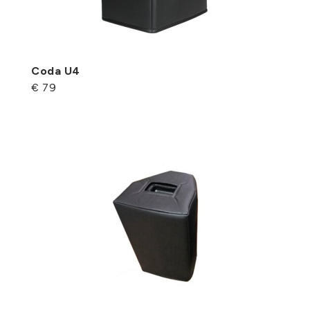
Coda U4
€ 79