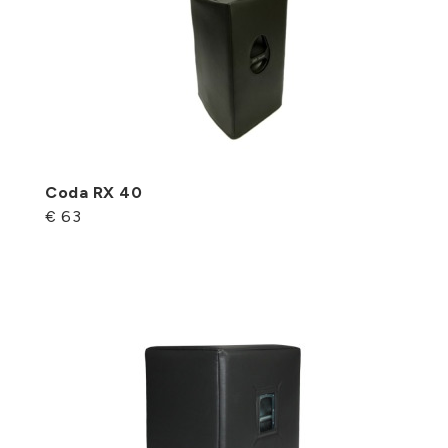
Coda RX 40
€ 63