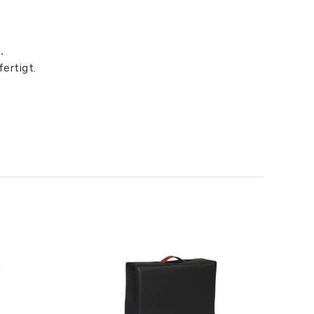
.
ertigt.