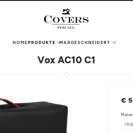
HOME
PRODUKTE
MAßGESCHNEIDERT
Vox AC10 C1
€
5
Mater