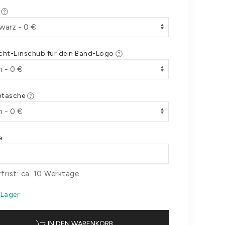
e
icht-Einschub für dein Band-Logo
ntasche
e
rfrist: ca. 10 Werktage
 Lager
IN DEN WARENKORB