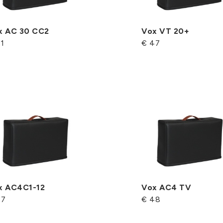
x AC 30 CC2
Vox VT 20+
1
€ 47
x AC4C1-12
Vox AC4 TV
47
€ 48