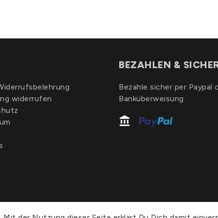
BEZAHLEN & SICHE
iderrufsbelehrung
Bezahle sicher per Paypal 
ung widerrufen
Banküberweisung
chutz
sum
s
 Mit der Nutzung dieser Seite erklärt Du Dich damit einver