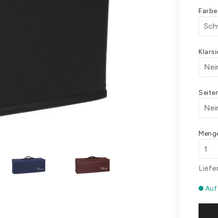
Farb
Klars
Seite
Meng
Liefe
Auf