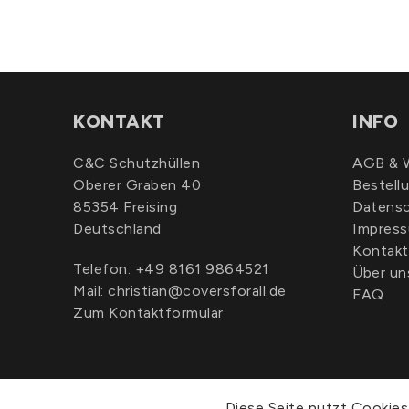
KONTAKT
INFO
C&C Schutzhüllen
AGB & W
Oberer Graben 40
Bestell
85354 Freising
Datens
Deutschland
Impres
Kontakt
Telefon:
+49 8161 9864521
Über un
Mail:
christian@coversforall.de
FAQ
Zum Kontaktformular
Diese Seite nutzt Cookies.