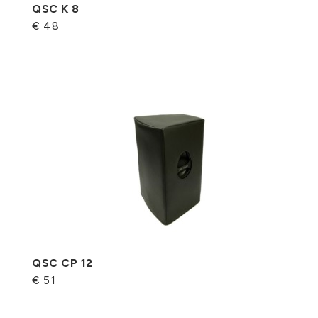
QSC K 8
€ 48
QSC CP 12
€ 51