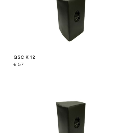
QSC K 12
€ 57