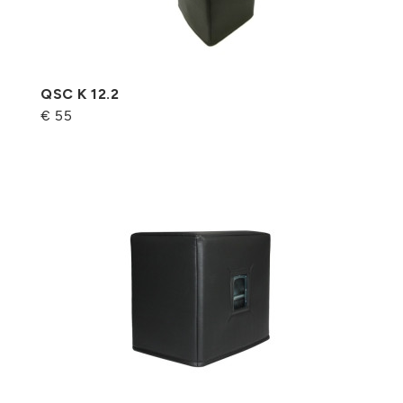
QSC K 12.2
€ 55