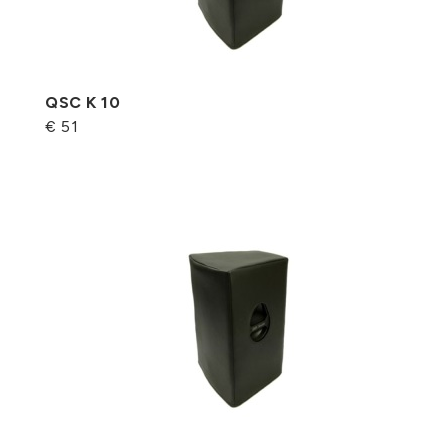
QSC K 10
€ 51