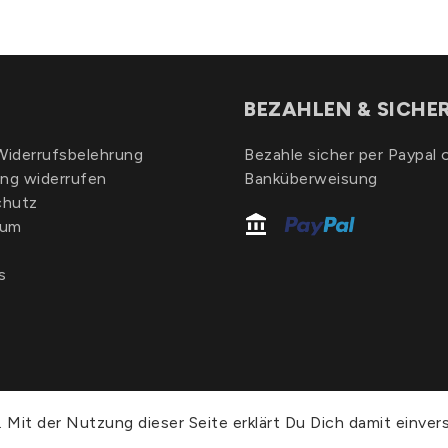
BEZAHLEN & SICHE
iderrufsbelehrung
Bezahle sicher per Paypal 
ung widerrufen
Banküberweisung
chutz
sum
s
 Mit der Nutzung dieser Seite erklärt Du Dich damit einver