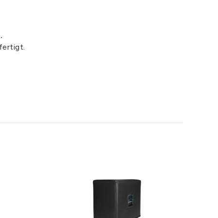
.
ertigt.