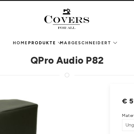
HOME
PRODUKTE
MAßGESCHNEIDERT
QPro Audio P82
€
5
Mater