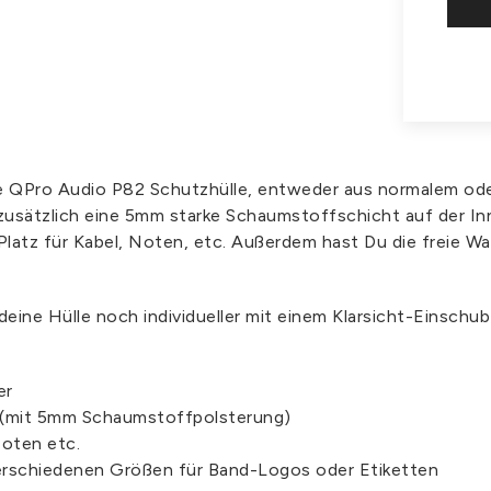
lle QPro Audio P82 Schutzhülle, entweder aus normalem od
 zusätzlich eine 5mm starke Schaumstoffschicht auf der Inn
latz für Kabel, Noten, etc. Außerdem hast Du die freie Wa
 deine Hülle noch individueller mit einem Klarsicht-Einschu
er
 (mit 5mm Schaumstoffpolsterung)
Noten etc.
verschiedenen Größen für Band-Logos oder Etiketten