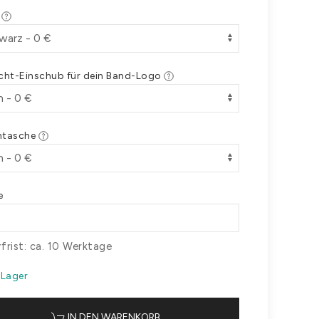
e
icht-Einschub für dein Band-Logo
ntasche
e
rfrist: ca. 10 Werktage
 Lager
IN DEN WARENKORB