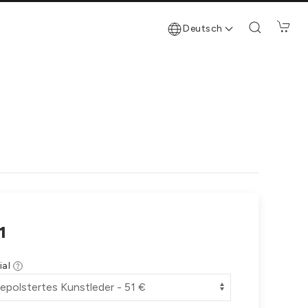
Deutsch
1
ial