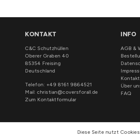
KONTAKT
INFO
C&C Schutzhüllen
AGB & W
Oberer Graben 40
Bestell
85354 Freising
Datens
Deutschland
Impres
Kontakt
Telefon:
+49 8161 9864521
Über un
Mail:
christian@coversforall.de
FAQ
Zum Kontaktformular
Diese Seite nutzt Cookies.