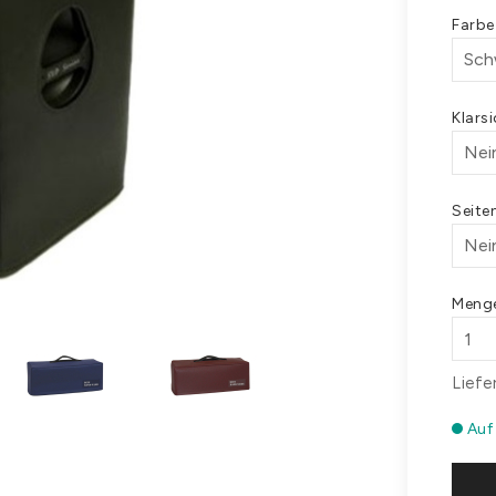
Farb
Klars
Seite
Meng
Liefe
Auf