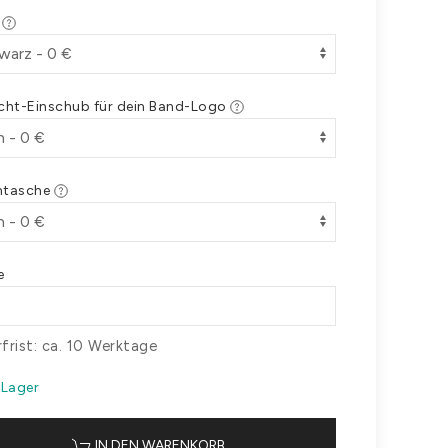
e
icht-Einschub für dein Band-Logo
ntasche
e
rfrist: ca. 10 Werktage
 Lager
IN DEN WARENKORB