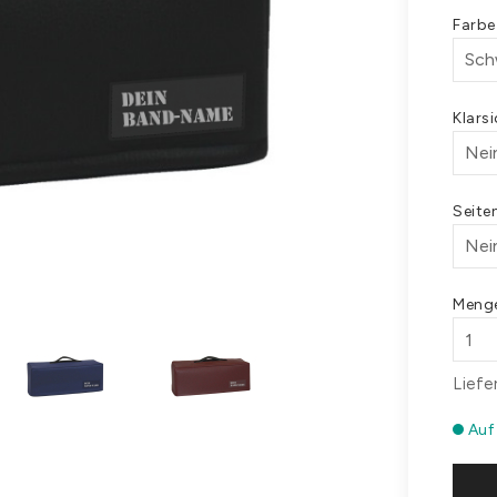
Farb
Klars
Seite
Meng
Liefe
Auf