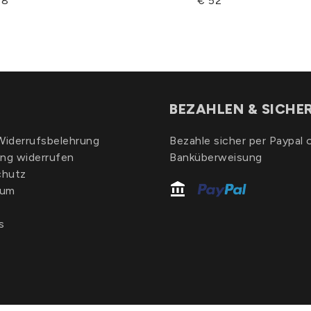
48
€ 52
BEZAHLEN & SICHE
iderrufsbelehrung
Bezahle sicher per Paypal 
ung widerrufen
Banküberweisung
chutz
sum
s