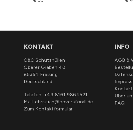
€ 53
€ 
KONTAKT
INFO
C&C Schutzhüllen
AGB & W
Oberer Graben 40
Bestell
85354 Freising
Datens
Deutschland
Impres
Kontakt
Telefon:
+49 8161 9864521
Über un
Mail:
christian@coversforall.de
FAQ
Zum Kontaktformular