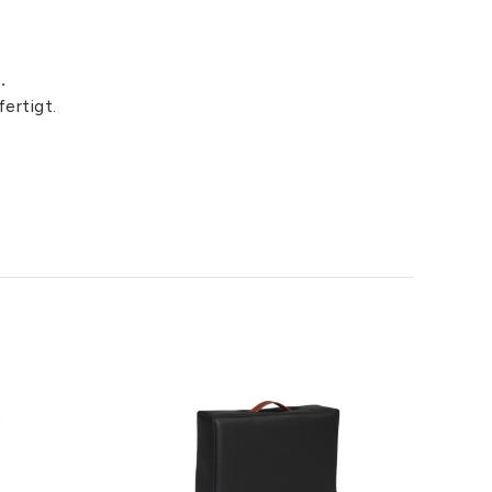
.
ertigt.