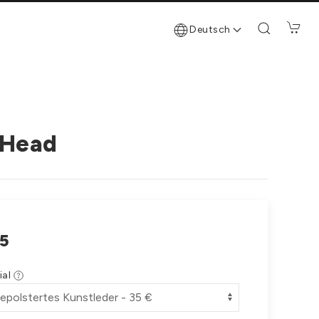
Deutsch
 Head
5
ial