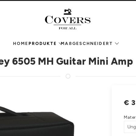
HOME
PRODUKTE
MAßGESCHNEIDERT
ey 6505 MH Guitar Mini Amp
€
3
Mater