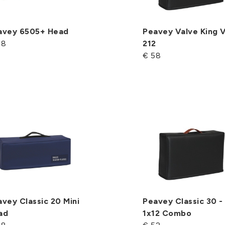
avey 6505+ Head
Peavey Valve King 
48
212
€ 58
vey Classic 20 Mini
Peavey Classic 30 -
ad
1x12 Combo