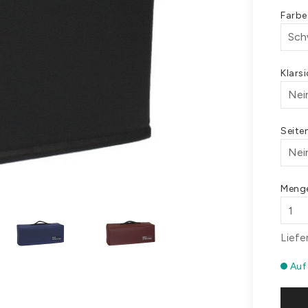
Farb
Klars
Seite
Meng
Liefe
Auf