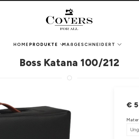
HOME
PRODUKTE
MAßGESCHNEIDERT
Boss Katana 100/212
€
5
Mater