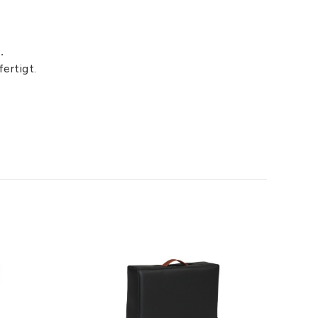
.
ertigt.