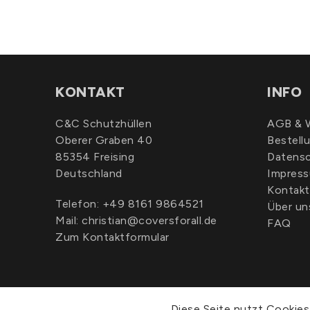
KONTAKT
INFO
C&C Schutzhüllen
AGB & W
Oberer Graben 40
Bestell
85354 Freising
Datens
Deutschland
Impres
Kontakt
Telefon:
+49 8161 9864521
Über un
Mail:
christian@coversforall.de
FAQ
Zum Kontaktformular
Diese Seite nutzt Cookies.