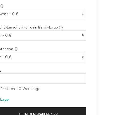
e
icht-Einschub für dein Band-Logo
ntasche
e
rfrist: ca. 10 Werktage
 Lager
IN DEN WARENKORB