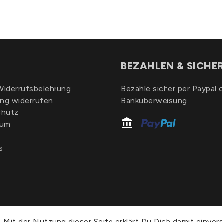
BEZAHLEN & SICHE
iderrufsbelehrung
Bezahle sicher per Paypal 
ung widerrufen
Banküberweisung
chutz
sum
s
 Mit der Nutzung dieser Seite erklärt Du Dich damit einver