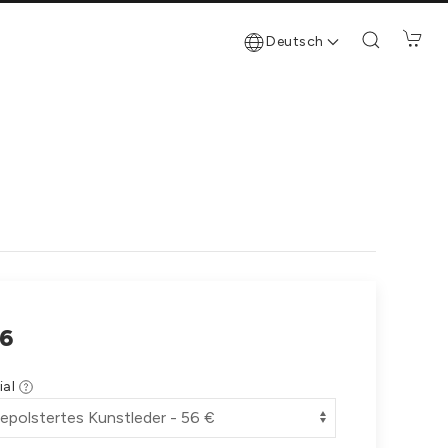
Deutsch
6
ial