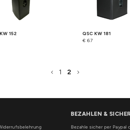
KW 152
QSC KW 181
€ 67
1
2
BEZAHLEN & SICHE
iderrufsbelehrung
Bezahle sicher per Paypal 