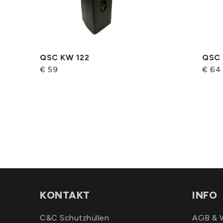
QSC KW 122
QSC 
€ 59
€ 64
KONTAKT
INFO
C&C Schutzhüllen
AGB & W